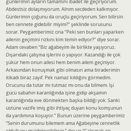
günlerimin ayların tamamını ibadet ile geçiriyorum.
Abdestsiz dolaşmıyorum. Alnım secdeden kalkmıyor.
Günlerimin çoğunu da oruçlu geçiriyorum. Sen bilirsin
ben cennete gidebilir miyim?” şeklinde sorusunu
sorar. Peygamberimiz ona “Peki sen bunları yaparken
ailenin geçimini rızkını kim temin ediyor?” diye sorar.
Adam cevaben “Biz ağabeyim ile birlikte yaşıyoruz.
Dışarıdaki çalışma işlerini o yapıyor. Kazandığı ile çok
şükür hem onun ailesi hem benim ailem geçiniyor.
Arkasından konuşmak gibi olmasın ama biraderimin
itikadı biraz zayıf. Pek namaz kıldığını görmedim.
Orucunu da tutar mı tutmaz mı onu da bilmem. İşi
gücü sabahın karanlığında işine gidip akşamın
karanlığında eve dönmekten başka bildiği yok. Sanki
üstüne vazife imiş gibi ihtiyaç duyan konu komşunun
da yardımına koşuyor.” Bunun üzerine peygamberimiz
“Senin durumunu bilemem ama Ağabeyine cennetlik
olduğunu müjdeleyebilrsin.” der ve “Çalışmak en