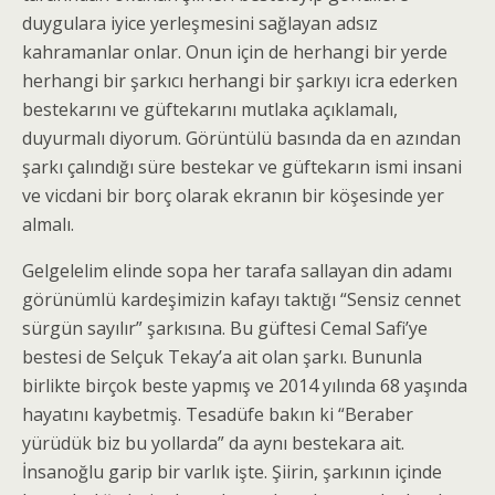
duygulara iyice yerleşmesini sağlayan adsız
kahramanlar onlar. Onun için de herhangi bir yerde
herhangi bir şarkıcı herhangi bir şarkıyı icra ederken
bestekarını ve güftekarını mutlaka açıklamalı,
duyurmalı diyorum. Görüntülü basında da en azından
şarkı çalındığı süre bestekar ve güftekarın ismi insani
ve vicdani bir borç olarak ekranın bir köşesinde yer
almalı.
Gelgelelim elinde sopa her tarafa sallayan din adamı
görünümlü kardeşimizin kafayı taktığı “Sensiz cennet
sürgün sayılır” şarkısına. Bu güftesi Cemal Safi’ye
bestesi de Selçuk Tekay’a ait olan şarkı. Bununla
birlikte birçok beste yapmış ve 2014 yılında 68 yaşında
hayatını kaybetmiş. Tesadüfe bakın ki “Beraber
yürüdük biz bu yollarda” da aynı bestekara ait.
İnsanoğlu garip bir varlık işte. Şiirin, şarkının içinde