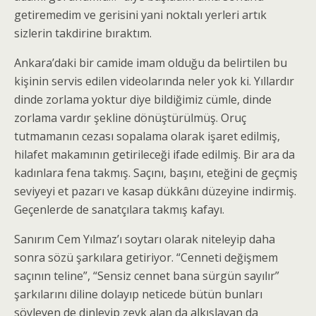
getiremedim ve gerisini yani noktalı yerleri artık
sizlerin takdirine bıraktım.
Ankara’daki bir camide imam olduğu da belirtilen bu
kişinin servis edilen videolarında neler yok ki. Yıllardır
dinde zorlama yoktur diye bildiğimiz cümle, dinde
zorlama vardır şekline dönüştürülmüş. Oruç
tutmamanın cezası sopalama olarak işaret edilmiş,
hilafet makamının getirileceği ifade edilmiş. Bir ara da
kadınlara fena takmış. Saçını, başını, eteğini de geçmiş
seviyeyi et pazarı ve kasap dükkânı düzeyine indirmiş.
Geçenlerde de sanatçılara takmış kafayı.
Sanırım Cem Yılmaz’ı soytarı olarak niteleyip daha
sonra sözü şarkılara getiriyor. “Cenneti değişmem
saçının teline”, “Sensiz cennet bana sürgün sayılır”
şarkılarını diline dolayıp neticede bütün bunları
söyleyen de dinleyip zevk alan da alkışlayan da