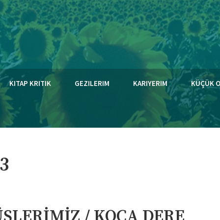
KITAP KRITIK
GEZILERIM
KARIYERIM
KÜÇÜK 
3
ŞLERİMİZ / KOCA DERE