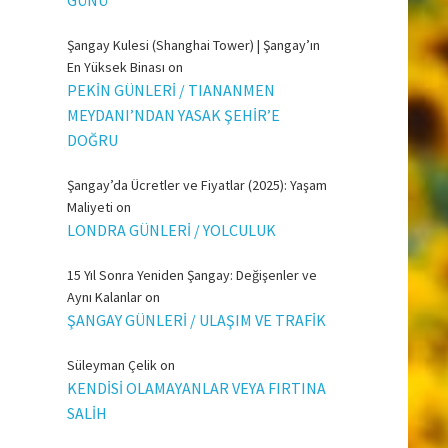
Şangay Kulesi (Shanghai Tower) | Şangay’ın
En Yüksek Binası
on
PEKİN GÜNLERİ / TIANANMEN
MEYDANI’NDAN YASAK ŞEHİR’E
DOĞRU
Şangay’da Ücretler ve Fiyatlar (2025): Yaşam
Maliyeti
on
LONDRA GÜNLERİ / YOLCULUK
15 Yıl Sonra Yeniden Şangay: Değişenler ve
Aynı Kalanlar
on
ŞANGAY GÜNLERİ / ULAŞIM VE TRAFİK
Süleyman Çelik
on
KENDİSİ OLAMAYANLAR VEYA FIRTINA
SALİH