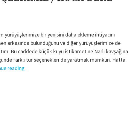
m yürüyüşlerimize bir yenisini daha ekleme ihtiyacını
en arkasında bulunduğunu ve diğer yürüyüşlerimize de
mıştım. Bu caddede küçük kuyu istikametine Narlı kavşağına
üğünde farklı tur seçenekleri de yaratmak mümkün. Hatta
"ALTINOLUK
nue reading
YÜRÜYÜŞLERİMİZ
/
KOCA
DERE
TURU"