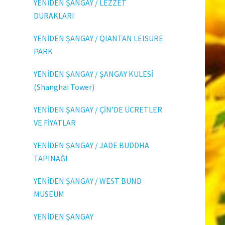
YENİDEN ŞANGAY / LEZZET
DURAKLARI
YENİDEN ŞANGAY / QIANTAN LEISURE
PARK
YENİDEN ŞANGAY / ŞANGAY KULESİ
(Shanghai Tower)
YENİDEN ŞANGAY / ÇİN’DE ÜCRETLER
VE FİYATLAR
YENİDEN ŞANGAY / JADE BUDDHA
TAPINAĞI
YENİDEN ŞANGAY / WEST BUND
MUSEUM
YENİDEN ŞANGAY