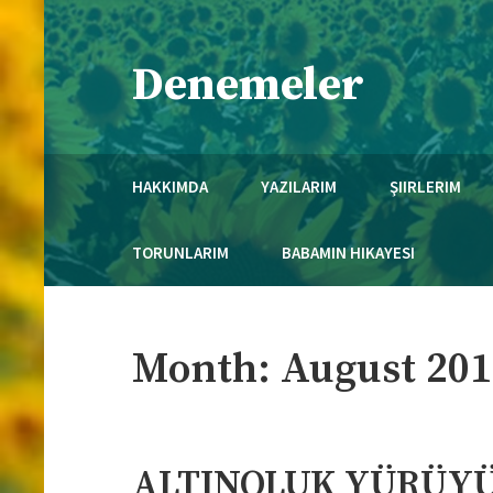
Skip
to
Denemeler
content
Necmi Mola'nın Kaleminden..
HAKKIMDA
YAZILARIM
ŞIIRLERIM
TORUNLARIM
BABAMIN HIKAYESI
Month:
August 201
ALTINOLUK YÜRÜYÜ