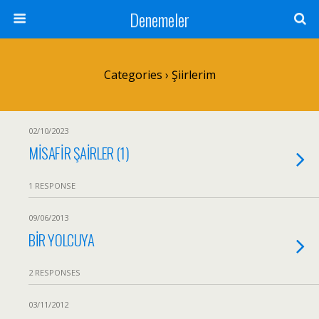
Denemeler
Categories ›
Şiirlerim
02/10/2023
MİSAFİR ŞAİRLER (1)
1 RESPONSE
09/06/2013
BİR YOLCUYA
2 RESPONSES
03/11/2012