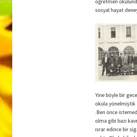
öğretmen okulundan 
sosyal hayat deney
Yine böyle bir gec
okula yönelmiştik 
.Ben önce isteme
olma gibi bazı kav
ısrar edince bir s