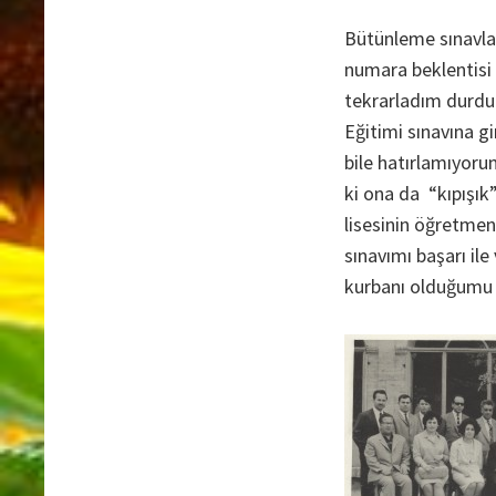
Bütünleme sınavlar
numara beklentisi 
tekrarladım durdum
Eğitimi sınavına g
bile hatırlamıyor
ki ona da “kıpışık”
lisesinin öğretme
sınavımı başarı il
kurbanı olduğumu 