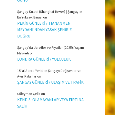
Şangay Kulesi (Shanghai Tower) | Şangay’ın
En Yüksek Binası
on
PEKİN GÜNLERİ / TIANANMEN
MEYDANI’NDAN YASAK ŞEHİR’E
DOĞRU
Şangay’da Ücretler ve Fiyatlar (2025): Yaşam
Maliyeti
on
LONDRA GÜNLERİ / YOLCULUK
15 Yıl Sonra Yeniden Şangay: Değişenler ve
Aynı Kalanlar
on
ŞANGAY GÜNLERİ / ULAŞIM VE TRAFİK
Süleyman Çelik
on
KENDİSİ OLAMAYANLAR VEYA FIRTINA
SALİH