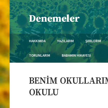
Skip
to
Denemeler
content
Necmi Mola'nın Kaleminden..
HAKKIMDA
YAZILARIM
ŞIIRLERIM
TORUNLARIM
BABAMIN HIKAYESI
BENİM OKULLARI
OKULU