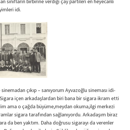
sınıfların birbirine verdiği çay partileri en heyecanlı
imleri idi.
e sinemadan çıkıp – sanıyorum Ayvazoğlu sineması idi-
Sigara içen arkadaşlardan biri bana bir sigara ikram etti
dim ama o çağda büyüme,meydan okuma,ilgi merkezi
ramlar sigara tarafından sağlanıyordu. Arkadaşım biraz
igara da ben yaktım. Daha doğrusu sigarayı da verenler