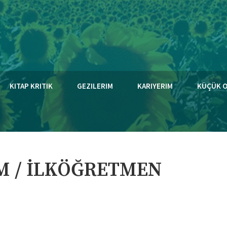
KITAP KRITIK
GEZILERIM
KARIYERIM
KÜÇÜK 
M / İLKÖĞRETMEN