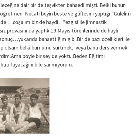
ileceğine dair bir de teşvikten bahsedilmişti. Belki bunun
k öğretmeni Necati beyin beste ve güftesini yaptığı ”Gülelim
nde….coşalım biz de haydi…”ezgisi ile jimnastik
sız provasını da yaptık.19 Mayıs törenlerinde de hayli
 sonuç…yukarıda bahsettiğim gibi.Bir de bazı özellikleri ile
 tip olsam belki burnumu sürtmek, veya bana ders vermek
ilirdim.Ama böyle bir şey de yoktu.Beden Eğitimi
hatırlayacağını bile sanmıyorum.