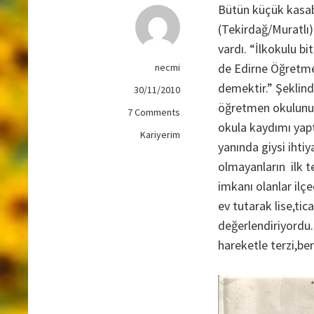
Bütün küçük kasab
(Tekirdağ/Muratlı)
vardı. “İlkokulu b
de Edirne Öğretmen
necmi
demektir.” Şeklind
30/11/2010
öğretmen okulunun 
on
7 Comments
okula kaydımı yapt
BENİM
Kariyerim
OKULLARIM
yanında giysi ihtiy
/
olmayanların ilk t
İLKÖĞRETMEN
imkanı olanlar ilç
OKULU
ev tutarak lise,ti
değerlendiriyordu.
hareketle terzi,ber