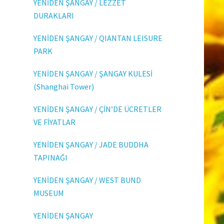
YENİDEN ŞANGAY / LEZZET
DURAKLARI
YENİDEN ŞANGAY / QIANTAN LEISURE
PARK
YENİDEN ŞANGAY / ŞANGAY KULESİ
(Shanghai Tower)
YENİDEN ŞANGAY / ÇİN’DE ÜCRETLER
VE FİYATLAR
YENİDEN ŞANGAY / JADE BUDDHA
TAPINAĞI
YENİDEN ŞANGAY / WEST BUND
MUSEUM
YENİDEN ŞANGAY