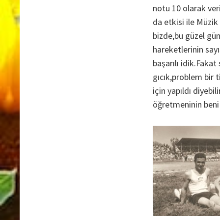
notu 10 olarak ver
da etkisi ile Müzi
bizde,bu güzel gü
hareketlerinin sayı
başarılı idik.Fakat
gıcık,problem bir
için yapıldı diyeb
öğretmeninin beni 