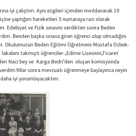
ına iyi çalıştım. Aynı ezgileri içimden mırıldanarak 10
içine yaptığım hareketleri 5 numaraya razı olarak
. Edebiyat ve Fizik sınavını verdikten sonra Beden
irdim. Benden başka sınava giren öğrenci olup olmadığını
um. Okulumuzun Beden Eğitimi Öğretmeni Mustafa Özbek-
 lakabını takmıştı öğrenciler-,Edirne Lisesinin,Ticaret
nleri Naci bey ve Karga Bedri’den oluşan komisyonda
e verdim.Yıllar sonra mevzuatı öğrenmeye başlayınca neyin
daha iyi yorumlayacaktım.