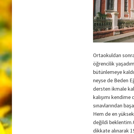
Ortaokuldan sonra
öğrencilik yaşadım.
bütünlemeye kaldım
neyse de Beden Eğ
dersten ikmale ka
kalışımı kendime d
sınavlarından baş
Hem de en yüksek 
değildi beklentim.O
dikkate alınarak 1