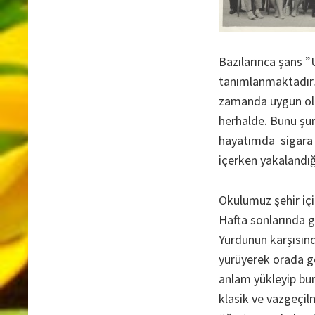
Bazılarınca şans 
tanımlanmaktadır.
zamanda uygun ol
herhalde. Bunu şu
hayatımda sigara 
içerken yakalandığ
Okulumuz şehir içi
Hafta sonlarında g
Yurdunun karşısın
yürüyerek orada gö
anlam yükleyip bu
klasik ve vazgeçil