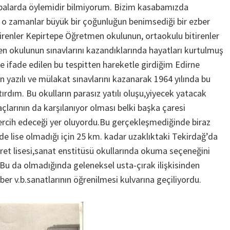
alarda öylemidir bilmiyorum. Bizim kasabamızda
 o zamanlar büyük bir çoğunluğun benimsediği bir ezber
itirenler Kepirtepe Öğretmen okulunun, ortaokulu bitirenler
 okulunun sınavlarını kazandıklarında hayatları kurtulmuş
e ifade edilen bu tespitten hareketle girdiğim Edirne
yazılı ve mülakat sınavlarını kazanarak 1964 yılında bu
ırdım. Bu okulların parasız yatılı oluşu,yiyecek yatacak
açlarının da karşılanıyor olması belki başka çaresi
ercih edeceği yer oluyordu.Bu gerçekleşmediğinde biraz
ede lise olmadığı için 25 km. kadar uzaklıktaki Tekirdağ’da
caret lisesi,sanat enstitüsü okullarında okuma seçeneğini
Bu da olmadığında geleneksel usta-çırak ilişkisinden
ber v.b.sanatlarının öğrenilmesi kulvarına geçiliyordu.