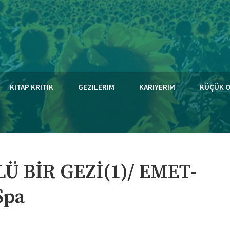
KITAP KRITIK
GEZILERIM
KARIYERIM
KÜÇÜK 
 BİR GEZİ(1)/ EMET-
Spa