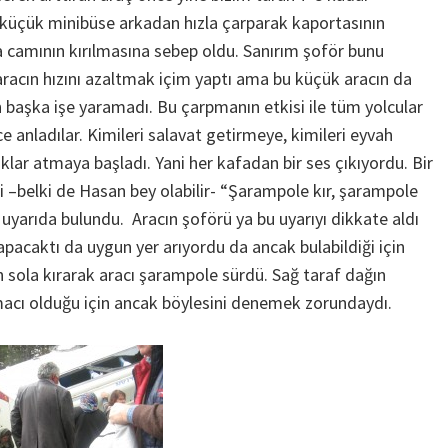
 küçük minibüse arkadan hızla çarparak kaportasının
 camının kırılmasına sebep oldu. Sanırım şoför bunu
racın hızını azaltmak içim yaptı ama bu küçük aracın da
n başka işe yaramadı. Bu çarpmanın etkisi ile tüm yolcular
ce anladılar. Kimileri salavat getirmeye, kimileri eyvah
ıklar atmaya başladı. Yani her kafadan bir ses çıkıyordu. Bir
ri –belki de Hasan bey olabilir- “Şarampole kır, şarampole
 uyarıda bulundu. Aracın şoförü ya bu uyarıyı dikkate aldı
apacaktı da uygun yer arıyordu da ancak bulabildiği için
sola kırarak aracı şarampole sürdü. Sağ taraf dağın
macı olduğu için ancak böylesini denemek zorundaydı.