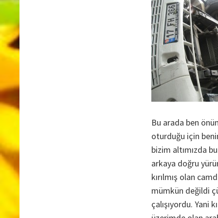
Bu arada ben önüm
oturduğu için beni
bizim altımızda b
arkaya doğru yürüm
kırılmış olan camd
mümkün değildi çün
çalışıyordu. Yani
üzerimde olan ara