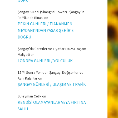
Şangay Kulesi (Shanghai Tower) | Şangay’ın
En Yüksek Binası
on
PEKİN GÜNLERİ / TIANANMEN
MEYDANI’NDAN YASAK ŞEHİR’E
DOĞRU
Şangay’da Ücretler ve Fiyatlar (2025): Yaşam
Maliyeti
on
LONDRA GÜNLERİ / YOLCULUK
15 Yıl Sonra Yeniden Şangay: Değişenler ve
Aynı Kalanlar
on
ŞANGAY GÜNLERİ / ULAŞIM VE TRAFİK
Süleyman Çelik
on
KENDİSİ OLAMAYANLAR VEYA FIRTINA
SALİH