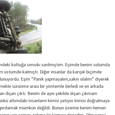
deki koltuğa sımsıkı sarılmıştım. Eşimde benim solumda
m üstümde kalmıştı. Diğer insanlar da karışık biçimde
ulunuyordu. Eşim ”Panik yapmayalım,sakin olalım” diyerek
ekle sürünme arası bir yöntemle ilerledi ve en arkada
an dışarı çıktı. Benim de aynı şekilde dışarı çıkmam
kü altımdaki insanların kimisi yatıyor kimisi doğrulmaya
 kıpırdamak mümkün değildi. Bunun üzerine benim hemen
banın yan camını tekme ile kırmayı denedim. Olmayınca