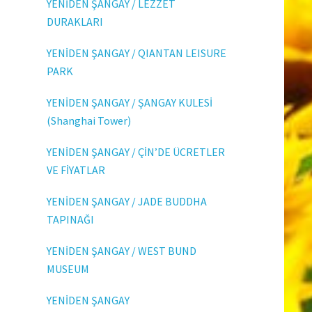
YENİDEN ŞANGAY / LEZZET
DURAKLARI
YENİDEN ŞANGAY / QIANTAN LEISURE
PARK
YENİDEN ŞANGAY / ŞANGAY KULESİ
(Shanghai Tower)
YENİDEN ŞANGAY / ÇİN’DE ÜCRETLER
VE FİYATLAR
YENİDEN ŞANGAY / JADE BUDDHA
TAPINAĞI
YENİDEN ŞANGAY / WEST BUND
MUSEUM
YENİDEN ŞANGAY