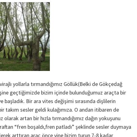
virajlı yollarla tırmandığımız Göllük(Belki de Gökçedağ
inişine geçtiğimizde bizim içinde bulunduğumuz araçta bir
 başladık. Bir ara vites değişimi sırasında dişlilerin
 bir takım sesler geldi kulağımıza. O andan itibaren de
z olarak artan bir hızla tırmandığımız dağın yokuşunu
raftan “fren boşaldı,fren patladı” şeklinde sesler duymaya
iderek arttıran araç önce yine bizim turun 7-8 kadar