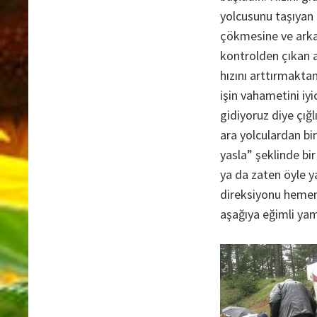
yolcusunu taşıyan
çökmesine ve arka
kontrolden çıkan a
hızını arttırmakta
işin vahametini iyi
gidiyoruz diye çığl
ara yolculardan bi
yasla” şeklinde bir
ya da zaten öyle y
direksiyonu hemen 
aşağıya eğimli ya