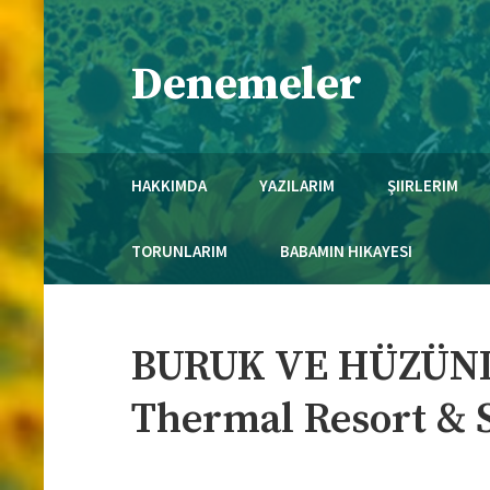
Skip
to
Denemeler
content
Necmi Mola'nın Kaleminden..
HAKKIMDA
YAZILARIM
ŞIIRLERIM
TORUNLARIM
BABAMIN HIKAYESI
BURUK VE HÜZÜNLÜ
Thermal Resort & 