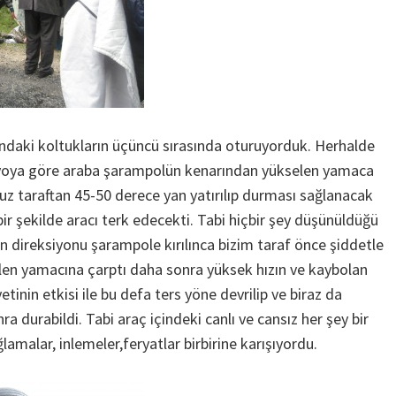
ndaki koltukların üçüncü sırasında oturuyorduk. Herhalde
yoya göre araba şarampolün kenarından yükselen yamaca
z taraftan 45-50 derece yan yatırılıp durması sağlanacak
ir şekilde aracı terk edecekti. Tabi hiçbir şey düşünüldüğü
ın direksiyonu şarampole kırılınca bizim taraf önce şiddetle
en yamacına çarptı daha sonra yüksek hızın ve kaybolan
tinin etkisi ile bu defa ters yöne devrilip ve biraz da
a durabildi. Tabi araç içindeki canlı ve cansız her şey bir
lamalar, inlemeler,feryatlar birbirine karışıyordu.