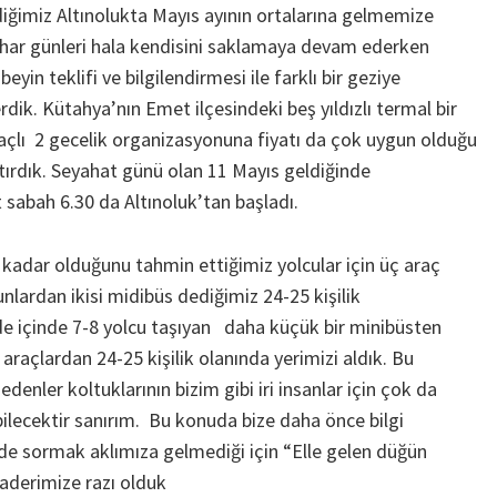
diğimiz Altınolukta Mayıs ayının ortalarına gelmemize
har günleri hala kendisini saklamaya devam ederken
n teklifi ve bilgilendirmesi ile farklı bir geziye
dik. Kütahya’nın Emet ilçesindeki beş yıldızlı termal bir
açlı 2 gecelik organizasyonuna fiyatı da çok uygun olduğu
tırdık. Seyahat günü olan 11 Mayıs geldiğinde
sabah 6.30 da Altınoluk’tan başladı.
i kadar olduğunu tahmin ettiğimiz yolcular için üç araç
nlardan ikisi midibüs dediğimiz 24-25 kişilik
de içinde 7-8 yolcu taşıyan daha küçük bir minibüsten
araçlardan 24-25 kişilik olanında yerimizi aldık. Bu
denler koltuklarının bizim gibi iri insanlar için çok da
ilecektir sanırım. Bu konuda bize daha önce bilgi
 de sormak aklımıza gelmediği için “Elle gelen düğün
aderimize razı olduk