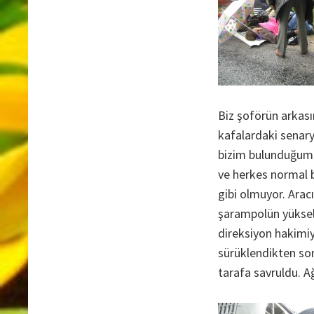
Biz şoförün arkası
kafalardaki senar
bizim bulunduğumu
ve herkes normal b
gibi olmuyor. Arac
şarampolün yüksel
direksiyon hakimiye
sürüklendikten sonr
tarafa savruldu. Ağ