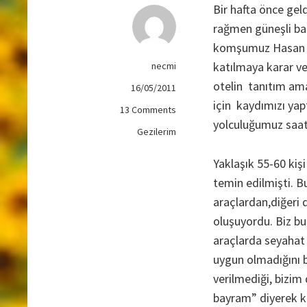
Bir hafta önce gel
rağmen güneşli ba
komşumuz Hasan beyi
katılmaya karar ver
necmi
otelin tanıtım am
16/05/2011
için kaydımızı yap
on
13 Comments
yolculuğumuz saat 
BURUK
Gezilerim
VE
HÜZÜNLÜ
Yaklaşık 55-60 kiş
BİR
temin edilmişti. Bu
GEZİ(1)/
EMET-
araçlardan,diğeri 
Thermal
oluşuyordu. Biz bu 
Resort
araçlarda seyahat e
&
uygun olmadığını b
Spa
verilmediği, bizim
bayram” diyerek k