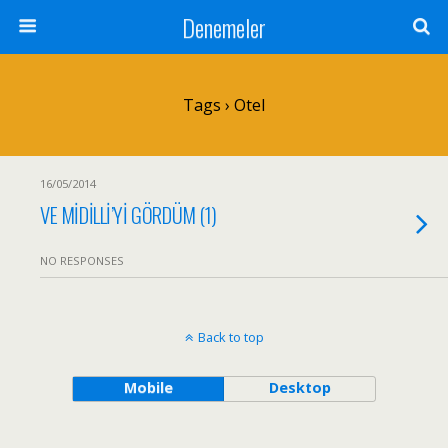
Denemeler
Tags › Otel
16/05/2014
VE MİDİLLİ’Yİ GÖRDÜM (1)
NO RESPONSES
Back to top
Mobile
Desktop