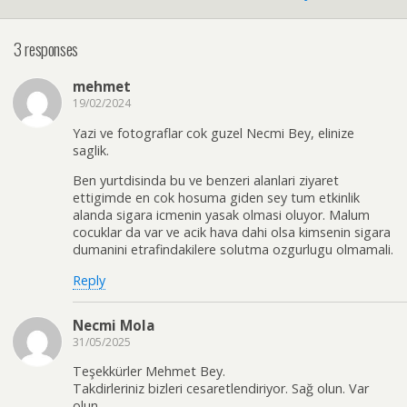
3 responses
mehmet
19/02/2024
Yazi ve fotograflar cok guzel Necmi Bey, elinize
saglik.
Ben yurtdisinda bu ve benzeri alanlari ziyaret
ettigimde en cok hosuma giden sey tum etkinlik
alanda sigara icmenin yasak olmasi oluyor. Malum
cocuklar da var ve acik hava dahi olsa kimsenin sigara
dumanini etrafindakilere solutma ozgurlugu olmamali.
Reply
Necmi Mola
31/05/2025
Teşekkürler Mehmet Bey.
Takdirleriniz bizleri cesaretlendiriyor. Sağ olun. Var
olun