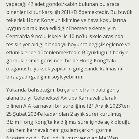
yapacağı 42 adet gondol/kabin bulunan bu araca
binenler iki tur karşılığı 20HKD ödemektedir. Bu büyük
tekerlek Hong Kong’un iklimine ve hava koşullarına
uygun olarak inşa edildiğini hemen eklemeliyim.
Central’da 9 no’lu iskele ile 10 no’lu iskele arasında
tesisin yer aldığı alanda yıl boyunca değişik eğlence ve
etkinlikler de düzenlenmektedir. Büyüklüğü itibariyle
gördüklerimin gerisinde, bir de Hong Kong’taki
olağanüstü yüksek yapıların gölgesinde kalmasını
biraz yadırgadığımı söyleyebilirim.
Yukarıda bahsettiğim bu çarkın etrafındaki geniş
alana bu yıl Geleneksel Avrupa Karnavalı olarak
bilinen AIA karnavalı bir süreliğine (21 Aralık 2023’ten
25 Şubat 2024’e kadar olan 2 aylık süre) kurulmuş.
Bizim Hong Kong’ta kaldığımız süre içinde açık olduğu
için hem karnavalı hem gözlem çarkını görme
fırsatımız oldu. Bulunduğumuz yer olan Ma Wan