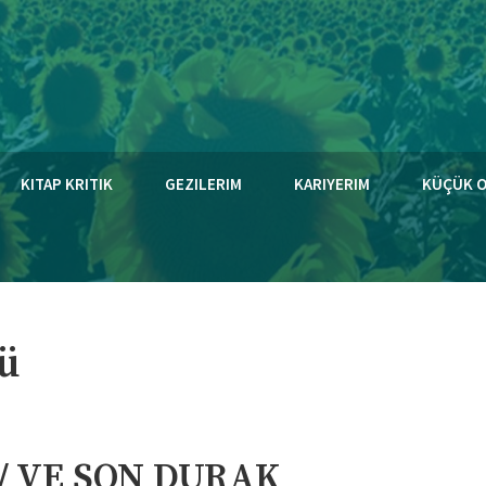
KITAP KRITIK
GEZILERIM
KARIYERIM
KÜÇÜK 
ü
/ VE SON DURAK