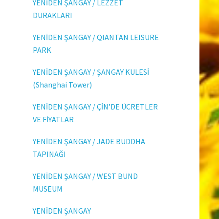
YENİDEN ŞANGAY / LEZZET
DURAKLARI
YENİDEN ŞANGAY / QIANTAN LEISURE
PARK
YENİDEN ŞANGAY / ŞANGAY KULESİ
(Shanghai Tower)
YENİDEN ŞANGAY / ÇİN’DE ÜCRETLER
VE FİYATLAR
YENİDEN ŞANGAY / JADE BUDDHA
TAPINAĞI
YENİDEN ŞANGAY / WEST BUND
MUSEUM
YENİDEN ŞANGAY