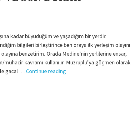
ına kadar büyüdüğüm ve yaşadığım bir yerdir.
diğim bilgileri birleştirince ben oraya ilk yerleşim olayını
layına benzetirim. Orada Medine’nin yerlilerine ensar,
in/muhacir kavramı kullanılır. Muzruplu’ya göçmen olarak
"BABAMIN
e de gacal …
Continue reading
HİKAYESİ/
VE
SON
DURAK
MUZRUPLU
KÖYÜ"