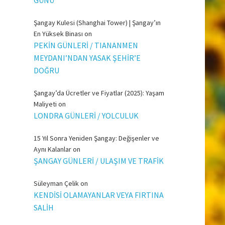
Şangay Kulesi (Shanghai Tower) | Şangay’ın
En Yüksek Binası
on
PEKİN GÜNLERİ / TIANANMEN
MEYDANI’NDAN YASAK ŞEHİR’E
DOĞRU
Şangay’da Ücretler ve Fiyatlar (2025): Yaşam
Maliyeti
on
LONDRA GÜNLERİ / YOLCULUK
15 Yıl Sonra Yeniden Şangay: Değişenler ve
Aynı Kalanlar
on
ŞANGAY GÜNLERİ / ULAŞIM VE TRAFİK
Süleyman Çelik
on
KENDİSİ OLAMAYANLAR VEYA FIRTINA
SALİH