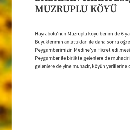
MUZRUPLU KÖYÜ
Hayrabolu’nun Muzruplu köyü benim de 6 yaş
Büyüklerimin anlattıkları ile daha sonra öğren
Peygamberimizin Medine’ye Hicret edilmesi o
Peygamber ile birlikte gelenlere de muhacir
gelenlere de yine muhacir, köyün yerlilerin