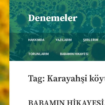
Skip
to
Denemeler
content
Necmi Mola'nın Kaleminden..
HAKKIMDA
YAZILARIM
ŞIIRLERIM
TORUNLARIM
BABAMIN HIKAYESI
Tag:
Karayahşi köy
BABAMIN HİKAYESİ