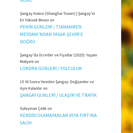
Şangay Kulesi (Shanghai Tower) | Şangay’ın
En Yüksek Binası
on
PEKİN GÜNLERİ / TIANANMEN
MEYDANI’NDAN YASAK ŞEHİR’E
DOĞRU
Şangay’da Ücretler ve Fiyatlar (2025): Yaşam
Maliyeti
on
LONDRA GÜNLERİ / YOLCULUK
15 Yıl Sonra Yeniden Şangay: Değişenler ve
Aynı Kalanlar
on
ŞANGAY GÜNLERİ / ULAŞIM VE TRAFİK
Süleyman Çelik
on
KENDİSİ OLAMAYANLAR VEYA FIRTINA
SALİH