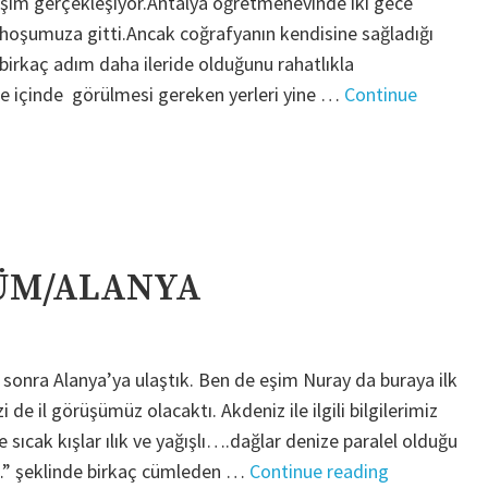
ulaşım gerçekleşiyor.Antalya öğretmenevinde iki gece
hoşumuza gitti.Ancak coğrafyanın kendisine sağladığı
birkaç adım daha ileride olduğunu rahatlıkla
süre içinde görülmesi gereken yerleri yine …
Continue
DÜM/ALANYA
 sonra Alanya’ya ulaştık. Ben de eşim Nuray da buraya ilk
de il görüşümüz olacaktı. Akdeniz ile ilgili bilgilerimiz
 sıcak kışlar ılık ve yağışlı….dağlar denize paralel olduğu
"VE
ldir…” şeklinde birkaç cümleden …
Continue reading