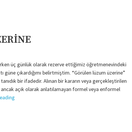
AKDENİZİ
GÖRDÜM/AL
ZERİNE
zarken üç günlük olarak rezerve ettiğimiz öğretmenevindeki
tı güne çıkardığımı belirtmiştim. “Görülen lüzum üzerine”
anıdık bir ifadedir. Alınan bir kararın veya gerçekleştirilen
n ancak açık olarak anlatılamayan formel veya enformel
"GÖRÜLEN
reading
LÜZUM
ÜZERİNE"