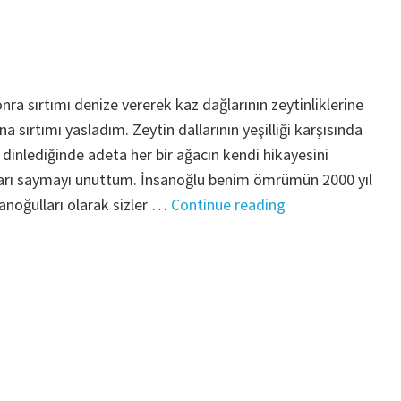
ra sırtımı denize vererek kaz dağlarının zeytinliklerine
a sırtımı yasladım. Zeytin dallarının yeşilliği karşısında
dinlediğinde adeta her bir ağacın kendi hikayesini
ılları saymayı unuttum. İnsanoğlu benim ömrümün 2000 yıl
"ZEYTİN
anoğulları olarak sizler …
Continue reading
ÜZERİNE"