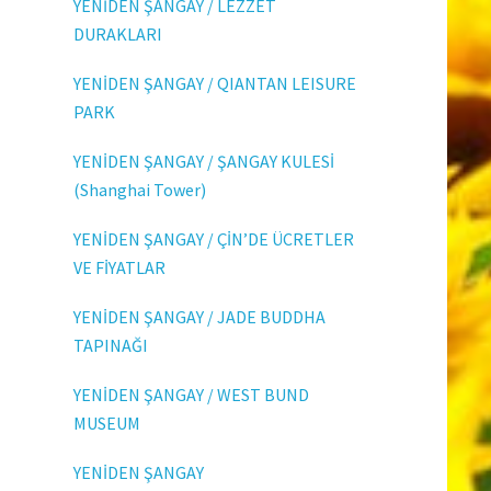
YENİDEN ŞANGAY / LEZZET
DURAKLARI
YENİDEN ŞANGAY / QIANTAN LEISURE
PARK
YENİDEN ŞANGAY / ŞANGAY KULESİ
(Shanghai Tower)
YENİDEN ŞANGAY / ÇİN’DE ÜCRETLER
VE FİYATLAR
YENİDEN ŞANGAY / JADE BUDDHA
TAPINAĞI
YENİDEN ŞANGAY / WEST BUND
MUSEUM
YENİDEN ŞANGAY