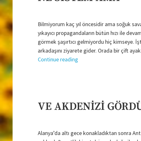
Bilmiyorum kaç yıl öncesidir ama soğuk savaş 
yıkayıcı propagandaların bütün hızı ile devam
görmek şaşırtıcı gelmiyordu hiç kimseye. İ
arkadaşını ziyarete gider. Orada bir çift ay
"NE
Continue reading
SİSTEM
AMA"
VE AKDENİZİ GÖRD
Alanya’da altı gece konakladıktan sonra Anta