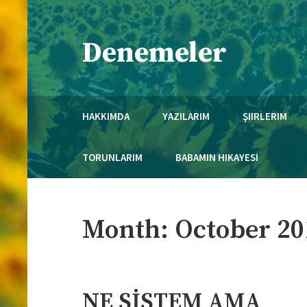
Skip
to
Denemeler
content
Necmi Mola'nın Kaleminden..
HAKKIMDA
YAZILARIM
ŞIIRLERIM
TORUNLARIM
BABAMIN HIKAYESI
Month:
October 20
NE SİSTEM AMA