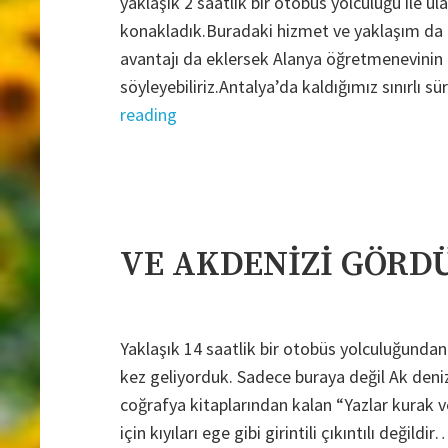
yaklaşık 2 saatlik bir otobüs yolculuğu ile 
konakladık.Buradaki hizmet ve yaklaşım da 
avantajı da eklersek Alanya öğretmenevinin 
söyleyebiliriz.Antalya’da kaldığımız sınırlı 
"VE
reading
AKDENİZİ
GÖRDÜM/ANTALYA"
VE AKDENİZİ GÖR
Yaklaşık 14 saatlik bir otobüs yolculuğundan
kez geliyorduk. Sadece buraya değil Ak denizi 
coğrafya kitaplarından kalan “Yazlar kurak ve
için kıyıları ege gibi girintili çıkıntılı deği