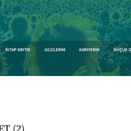
KITAP KRITIK
GEZILERIM
KARIYERIM
KÜÇÜK 
T (2)