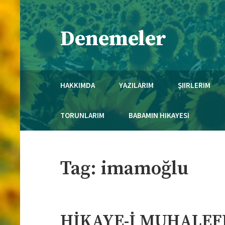
Skip
to
Denemeler
content
Necmi Mola'nın Kaleminden..
HAKKIMDA
YAZILARIM
ŞIIRLERIM
TORUNLARIM
BABAMIN HIKAYESI
Tag:
imamoğlu
HİKAYE-İ MUHALEFE