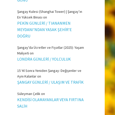
Şangay Kulesi (Shanghai Tower) | Şangay’ın
En Yüksek Binası
on
PEKİN GÜNLERİ / TIANANMEN
MEYDANI’NDAN YASAK ŞEHİR’E
DOĞRU
Şangay’da Ücretler ve Fiyatlar (2025): Yaşam
Maliyeti
on
LONDRA GÜNLERİ / YOLCULUK
15 Yıl Sonra Yeniden Şangay: Değişenler ve
Aynı Kalanlar
on
ŞANGAY GÜNLERİ / ULAŞIM VE TRAFİK
Süleyman Çelik
on
KENDİSİ OLAMAYANLAR VEYA FIRTINA
SALİH