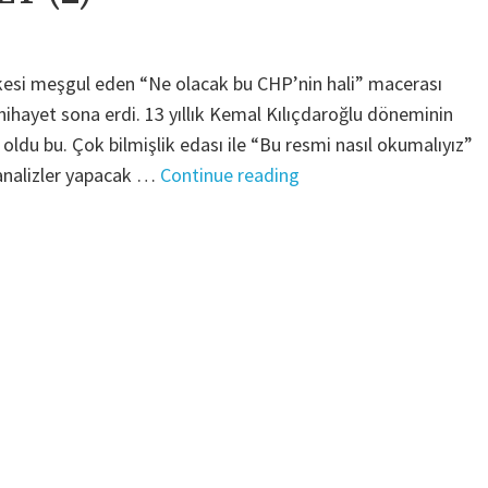
erkesi meşgul eden “Ne olacak bu CHP’nin hali” macerası
 nihayet sona erdi. 13 yıllık Kemal Kılıçdaroğlu döneminin
ldu bu. Çok bilmişlik edası ile “Bu resmi nasıl okumalıyız”
"HİKAYE-
 analizler yapacak …
Continue reading
İ
MUHALEFET
(2)"