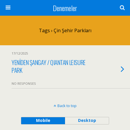
Denemeler
Tags › Çin Şehir Parkları
17/12/2025
YENİDEN ŞANGAY / QIANTAN LEISURE
PARK
NO RESPONSES
Back to top
Mobile
Desktop