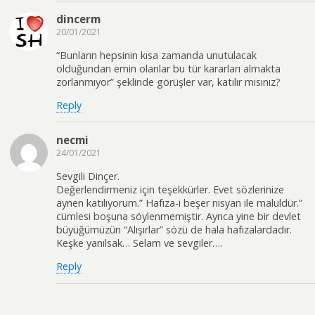
dincerm
20/01/2021
“Bunların hepsinin kısa zamanda unutulacak
olduğundan emin olanlar bu tür kararları almakta
zorlanmıyor” şeklinde görüşler var, katılır mısınız?
Reply
necmi
24/01/2021
Sevgili Dinçer.
Değerlendirmeniz için teşekkürler. Evet sözlerinize
aynen katılıyorum.” Hafıza-i beşer nisyan ile maluldür.”
cümlesi boşuna söylenmemiştir. Ayrıca yine bir devlet
büyüğümüzün “Alışırlar” sözü de hala hafızalardadır.
Keşke yanılsak… Selam ve sevgiler….
Reply