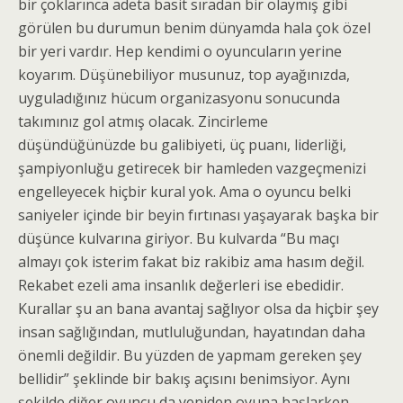
bir çoklarınca adeta basit sıradan bir olaymış gibi
görülen bu durumun benim dünyamda hala çok özel
bir yeri vardır. Hep kendimi o oyuncuların yerine
koyarım. Düşünebiliyor musunuz, top ayağınızda,
uyguladığınız hücum organizasyonu sonucunda
takımınız gol atmış olacak. Zincirleme
düşündüğünüzde bu galibiyeti, üç puanı, liderliği,
şampiyonluğu getirecek bir hamleden vazgeçmenizi
engelleyecek hiçbir kural yok. Ama o oyuncu belki
saniyeler içinde bir beyin fırtınası yaşayarak başka bir
düşünce kulvarına giriyor. Bu kulvarda “Bu maçı
almayı çok isterim fakat biz rakibiz ama hasım değil.
Rekabet ezeli ama insanlık değerleri ise ebedidir.
Kurallar şu an bana avantaj sağlıyor olsa da hiçbir şey
insan sağlığından, mutluluğundan, hayatından daha
önemli değildir. Bu yüzden de yapmam gereken şey
bellidir” şeklinde bir bakış açısını benimsiyor. Aynı
şekilde diğer oyuncu da yeniden oyuna başlarken