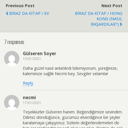
Previous Post
Next Post
BİRAZ DA KİTAP / EV
BİRAZ DA KİTAP / HONG
KONG (NASIL
BAŞARDILAR?)
7 responses
Gülseren Soyer
15/01/2021
Daha güzel nasıl anlatılırdı bilemiyorum, yüreğinize,
kaleminize sağlık Necmi bey. Sevgiler selamlar
Reply
necmi
17/01/2021
Teşekkürler Gülseren hanım. Beğendiğimize sevindim.
Dilimiz döndüğünce, gücümüz elverdiğince bir şeyler
karalamaya çalışıyoruz. Sizlerin değerlendirmeleri de