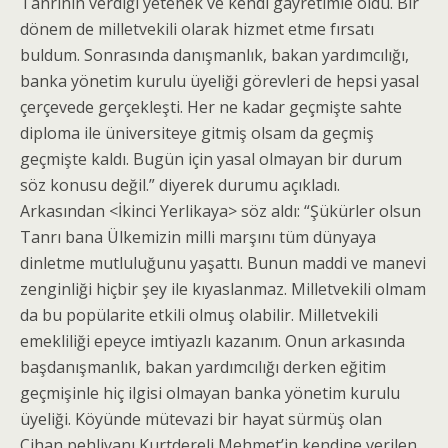
Tanrının verdiği yetenek ve kendi gayretimle oldu. Bir
dönem de milletvekili olarak hizmet etme fırsatı
buldum. Sonrasında danışmanlık, bakan yardımcılığı,
banka yönetim kurulu üyeliği görevleri de hepsi yasal
çerçevede gerçekleşti. Her ne kadar geçmişte sahte
diploma ile üniversiteye gitmiş olsam da geçmiş
geçmişte kaldı. Bugün için yasal olmayan bir durum
söz konusu değil.” diyerek durumu açıkladı.
Arkasından <İkinci Yerlikaya> söz aldı: “Şükürler olsun
Tanrı bana Ülkemizin milli marşını tüm dünyaya
dinletme mutluluğunu yaşattı. Bunun maddi ve manevi
zenginliği hiçbir şey ile kıyaslanmaz. Milletvekili olmam
da bu popülarite etkili olmuş olabilir. Milletvekili
emekliliği epeyce imtiyazlı kazanım. Onun arkasında
başdanışmanlık, bakan yardımcılığı derken eğitim
geçmişinle hiç ilgisi olmayan banka yönetim kurulu
üyeliği. Köyünde mütevazi bir hayat sürmüş olan
Cihan pehlivanı Kurtdereli Mehmet’in kendine verilen