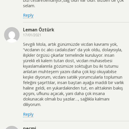
bizi cesaretlendiriyor,sağ olun var olun. Bizden de çok
selam.
Reply
Leman Öztürk
17/01/2021
Sevgili Mola, artık günümüzde vicdan kavramı yok,
“vicdanın öc alıcı cadalozları” da yok oldu, dolayısıyla,
ilişkiler örgüsü çıkarlar temelinde kuruluyor. insan
yürekli eli kalem tutan dost, vicdan muhasebesi
kıyaslamalarınla gözümüze soktuğun bu iki tutumu
anlatan muhteşem yazını daha çok kişi okuyabilse
keşke diyorum, vicdanı satılık yorumcularla toplumun
feleğini şaşırttılar, insan baştan ayağa maddi bir varlık
haline geldi, en yukardakinden tut, en alttakinin bakış
açışını, ufkunu açacak, yani daha çok insana
dokunacak olmalı bu yazılar…, sağlıkla kalmanı
diliyorum.
Reply
necmi