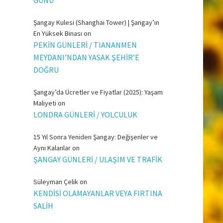
Şangay Kulesi (Shanghai Tower) | Şangay’ın
En Yüksek Binası
on
PEKİN GÜNLERİ / TIANANMEN
MEYDANI’NDAN YASAK ŞEHİR’E
DOĞRU
Şangay’da Ücretler ve Fiyatlar (2025): Yaşam
Maliyeti
on
LONDRA GÜNLERİ / YOLCULUK
15 Yıl Sonra Yeniden Şangay: Değişenler ve
Aynı Kalanlar
on
ŞANGAY GÜNLERİ / ULAŞIM VE TRAFİK
Süleyman Çelik
on
KENDİSİ OLAMAYANLAR VEYA FIRTINA
SALİH