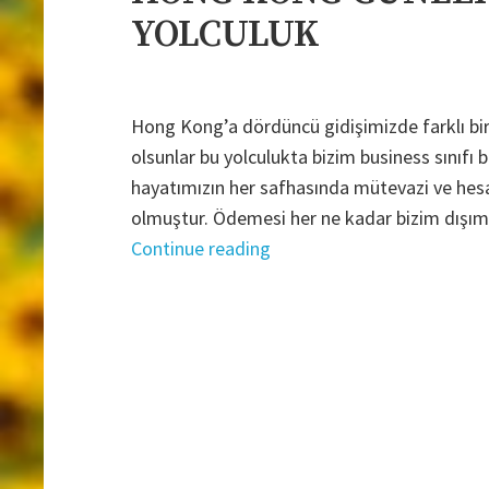
YOLCULUK
Hong Kong’a dördüncü gidişimizde farklı b
olsunlar bu yolculukta bizim business sınıfı
hayatımızın her safhasında mütevazi ve hesapl
olmuştur. Ödemesi her ne kadar bizim dışımı
"HONG
Continue reading
KONG
GÜNLERİ
4
/
FARKLI
BİR
YOLCULUK"