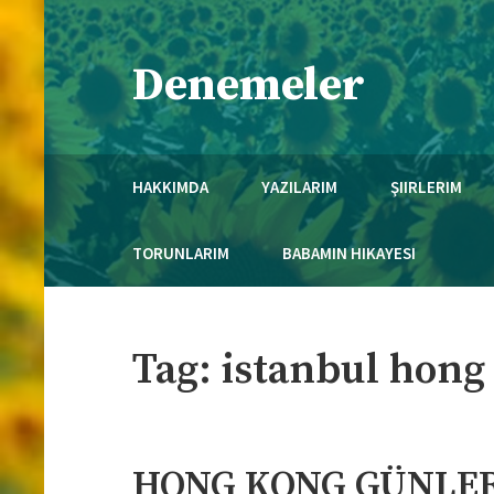
Skip
to
Denemeler
content
Necmi Mola'nın Kaleminden..
HAKKIMDA
YAZILARIM
ŞIIRLERIM
TORUNLARIM
BABAMIN HIKAYESI
Tag:
istanbul hong
HONG KONG GÜNLERİ