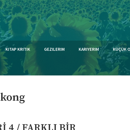
KITAP KRITIK
GEZILERIM
KARIYERIM
KÜÇÜK 
 kong
 4 / FARKLI BİR