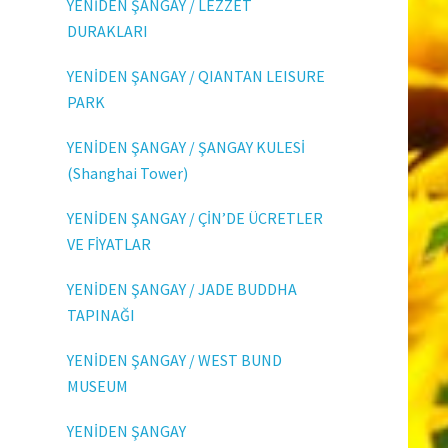
YENİDEN ŞANGAY / LEZZET
DURAKLARI
YENİDEN ŞANGAY / QIANTAN LEISURE
PARK
YENİDEN ŞANGAY / ŞANGAY KULESİ
(Shanghai Tower)
YENİDEN ŞANGAY / ÇİN’DE ÜCRETLER
VE FİYATLAR
YENİDEN ŞANGAY / JADE BUDDHA
TAPINAĞI
YENİDEN ŞANGAY / WEST BUND
MUSEUM
YENİDEN ŞANGAY