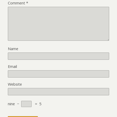
Comment
*
Name
Email
Website
nine
−
=
5