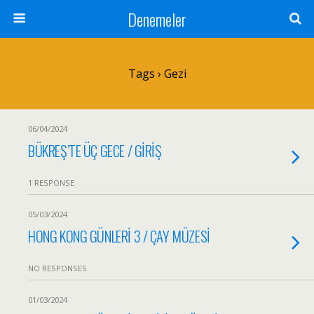
Denemeler
Tags › Gezi
06/04/2024
BÜKREŞ’TE ÜÇ GECE / GİRİŞ
1 RESPONSE
05/03/2024
HONG KONG GÜNLERİ 3 / ÇAY MÜZESİ
NO RESPONSES
01/03/2024